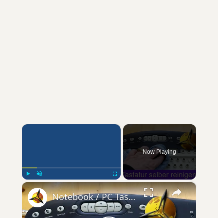
×
Now Playing
×
Play
Unmute
Fullscreen
Notebook / PC Tastatur selber reinigen