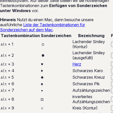
Betriebssystem. Auf dieser Seite stellen wir die notwendigen
Tastenkombinationen zum
Einfügen von Sonderzeichen
unter Windows
vor.
Hinweis
Nutzt du einen Mac, dann besuche unsere
ausführliche
Liste der Tastenkombinationen für
Sonderzeichen auf dem Mac
.
Tastenkombination
Sonderzeichen
Bezeichnung
Lachender Smiley
+ 1
☺
Alt
(Kontur)
Lachender Smiley
+ 2
☻
Alt
(ausgefüllt)
+ 3
♥
Herz
Alt
+ 4
♦
Schwarzes Karo
Alt
+ 5
♣
Schwarzes Kreuz
Alt
+ 6
♠
Schwarzes Pik
Alt
+ 7
•
Aufzählungszeichen
Alt
invertiertes
+ 8
◘
Alt
Aufzählungszeichen
+ 9
○
Kreis (Kontur)
Alt