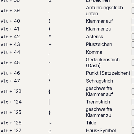
Alt
Anführungsstrich
+ 39
‚
Alt
unten
+ 40
(
Klammer auf
Alt
+ 41
)
Klammer zu
Alt
+ 42
*
Asterisk
Alt
+ 43
+
Pluszeichen
Alt
+ 44
,
Komma
Alt
Gedankenstrich
+ 45
-
Alt
(Dash)
+ 46
.
Punkt (Satzzeichen)
Alt
+ 47
/
Schrägstrich
Alt
geschweifte
+ 123
{
Alt
Klammer auf
+ 124
|
Trennstrich
Alt
geschweifte
+ 125
}
Alt
Klammer zu
+ 126
~
Tilde
Alt
+ 127
⌂
Haus-Symbol
Alt