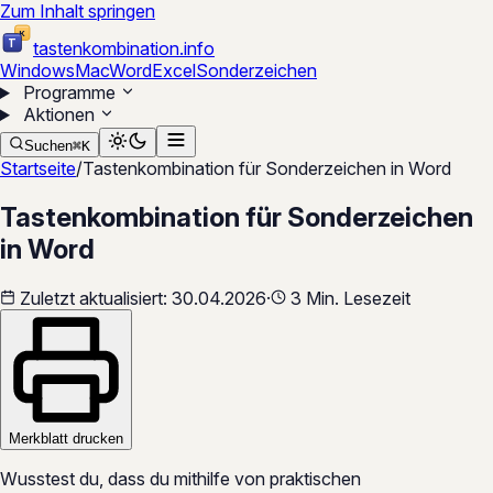
Zum Inhalt springen
K
T
tastenkombination
.
info
Windows
Mac
Word
Excel
Sonderzeichen
Programme
Aktionen
Suchen
⌘
K
Startseite
/
Tastenkombination für Sonderzeichen in Word
Tastenkombination für Sonderzeichen
in Word
Zuletzt aktualisiert:
30.04.2026
·
3 Min. Lesezeit
Merkblatt drucken
Wusstest du, dass du mithilfe von praktischen