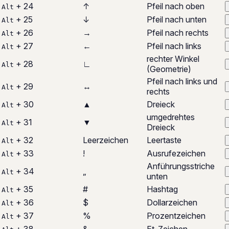
+ 24
↑
Pfeil nach oben
Alt
+ 25
↓
Pfeil nach unten
Alt
+ 26
→
Pfeil nach rechts
Alt
+ 27
←
Pfeil nach links
Alt
rechter Winkel
+ 28
∟
Alt
(Geometrie)
Pfeil nach links und
+ 29
↔
Alt
rechts
+ 30
▲
Dreieck
Alt
umgedrehtes
+ 31
▼
Alt
Dreieck
+ 32
Leerzeichen
Leertaste
Alt
+ 33
!
Ausrufezeichen
Alt
Anführungsstriche
+ 34
„
Alt
unten
+ 35
#
Hashtag
Alt
+ 36
$
Dollarzeichen
Alt
+ 37
%
Prozentzeichen
Alt
+ 38
&
Et-Zeichen