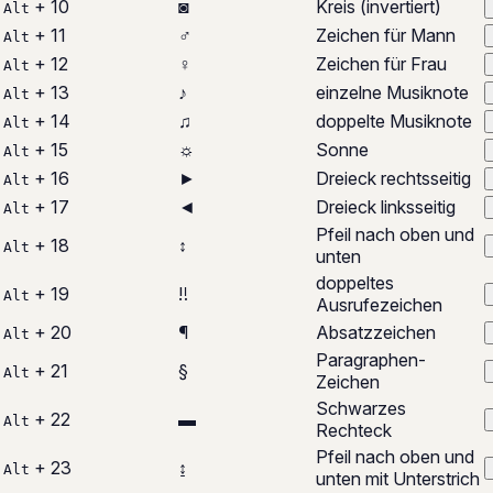
+ 10
◙
Kreis (invertiert)
Alt
+ 11
♂
Zeichen für Mann
Alt
+ 12
♀
Zeichen für Frau
Alt
+ 13
♪
einzelne Musiknote
Alt
+ 14
♫
doppelte Musiknote
Alt
+ 15
☼
Sonne
Alt
+ 16
►
Dreieck rechtsseitig
Alt
+ 17
◄
Dreieck linksseitig
Alt
Pfeil nach oben und
+ 18
↕
Alt
unten
doppeltes
+ 19
‼
Alt
Ausrufezeichen
+ 20
¶
Absatzzeichen
Alt
Paragraphen-
+ 21
§
Alt
Zeichen
Schwarzes
+ 22
▬
Alt
Rechteck
Pfeil nach oben und
+ 23
↨
Alt
unten mit Unterstrich