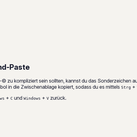
nd-Paste
-© zu kompliziert sein sollten, kannst du das Sonderzeichen a
ol in die Zwischenablage kopiert, sodass du es mittels
+
Strg
+
und
+
zurück.
ws
C
Windows
V