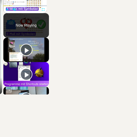
Play
Unmute
Fullscreen
Now Playing