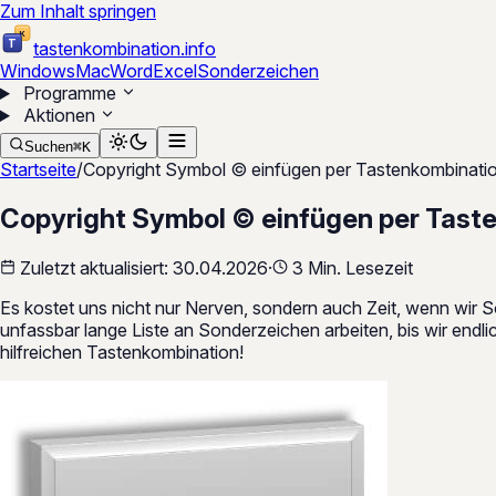
Zum Inhalt springen
K
T
tastenkombination
.
info
Windows
Mac
Word
Excel
Sonderzeichen
Programme
Aktionen
Suchen
⌘
K
Startseite
/
Copyright Symbol © einfügen per Tastenkombinati
Copyright Symbol © einfügen per Tast
Zuletzt aktualisiert:
30.04.2026
·
3 Min. Lesezeit
Es kostet uns nicht nur Nerven, sondern auch Zeit, wenn wir
unfassbar lange Liste an Sonderzeichen arbeiten, bis wir endl
hilfreichen Tastenkombination!