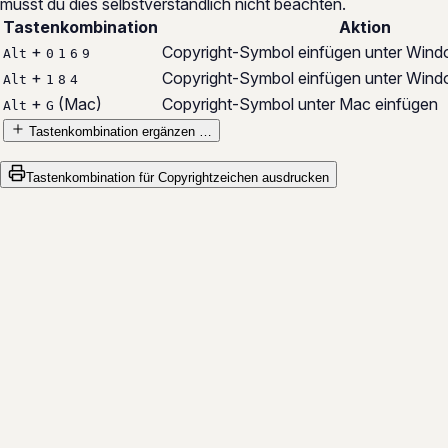
musst du dies selbstverständlich nicht beachten.
Tastenkombination
Aktion
+
Copyright-Symbol einfügen unter Win
Alt
0
1
6
9
+
Copyright-Symbol einfügen unter Windo
Alt
1
8
4
+
(Mac)
Copyright-Symbol unter Mac einfügen
Alt
G
Tastenkombination ergänzen …
Tastenkombination für Copyrightzeichen ausdrucken